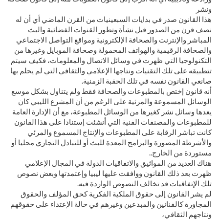
ونشر
هذا القانون صدر في بدايات السبعينيات من القرن الماضي أي أن له
نصف قرن من الصدور قبل نشأة وتطور القنوات الفضائية والبث
المباشر والإنترنت والصحافة الإلكترونية ومواقع التواصل الاجتماعي
والصحافة الرقيمية والهواتف المحمولة وصحافة الموبايل وغيرها من
التكنولوجيا التي ظهرت في وسائل الاتصال والمعلومات، فكيف سيتم
تتطبيقه على تلك التقنيات ونتاجها الإعلامي والثقافي التي لم يحلم بها
صانعي القانون نفسه في تلك الحقبة الزمنية.
أنه قانون إختص بالمطبوعات والصحافة فقط ولم يتناول بشكل موسع
الوسائل المسموعة والمرئية على الرغم من أن المشرع الليبي كان
يعدها وسائل نشر كغيرها من الوسائل المطبوعة، مع أن الإدارة العامة
للمطبوعات والمصنفات الفنية التي أنشئت إستنادا على هذا القانون
كانت تباشر الرقابة على المطبوعات والإنتاج المسموع والمرئي
والأشرطة المصورة والبرامج المعدة للبث أو للتبادل التجاري محليا أو
مستوردة من الخارج..
هناك العديد من المواثيق والاتفاقيات الدولة في المجال الإعلامي
ظهرت بعد ذلك القانون ووافقت عليها ليبيا وإعتمدتها وبعض نصوص
تلك الإتفاقيات قد تخالف النصوص الواردة فيه.
لم يشر القانون إلى حقوق الملكية الفكرية كحق المؤلف والحقوق
المجاورة كالفنانين والمبدعين وغيرهم في حالة الإعتداء على حقوقهم
ونتاجهم الثقافي،