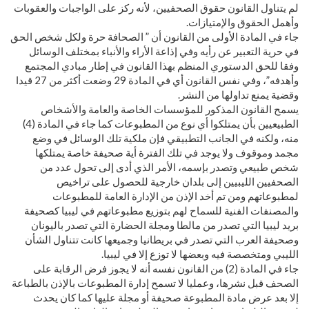
لم يتناول القانون حقوق الصحفيين، لأنه ركز على الواجبات والعقوبات
وأهمل الحقوق والإمتيازات.
جاء في المادة الأولى من القانون أن ” الصحافة حرة ولكل شخص الحق
في حرية التعبير عن رأيه وفي إذاعة الأراء والأنباء بمختلف الوسائل
وفقا للحق الدستوري المنظم بهذا القانون في إطار مبادي المجتمع
وأهدفه”، وفي نفس القانون أي في المادة 29 وضعت أكثر من 27 قيدا
وقضية يمنع تداولها من النشر.
يسمح القانون المذكور للمؤسسات الخاصة والعامة والأشخاص
الطبيعيين بأن يمتلكوا أي نوع من المطبوعات كما جاء في المادة (4)
منه، ولكنه في الجانب التطبيقي فإن ملكية تلك الوسائل في وضع
مجمد وموقوف ولا يوجد في تلك الفترة أية صحيفة خاصة يمتلكها
شخص طبيعي وتصدر بإسمه، الأمر الذي أدى إلى تحول عدد من
الصحفيين الليبيين إلى بلدان خارجية للحصول على تراخيص
لمطبوعاتهم ومن تم أخد الإذن من الإدارة العامة للمطبوعات
والمصنفات الفنية للسماح لهم بتوزيع مطبوعاتهم في ليبيا كصحيفة
بريد ليبيا التي تصدر من مالطا ومجلة الحضارة التي تصدر باليونان
وصحيفة العرب التي تصدر في بريطانيا وجميعها كانت تتناول الشأن
الليبي ومتخصصة فيه وبعضها لا توزع إلا في ليبيا.
جاء في المادة (2) من القانون نفسه أنه لا يجوز فرض الرقابة على
الصحف قبل نشرها، وعمليا لا تسمح إدارة المطبوعات بالإذن بالطباعة
إلا بعد عرض مادة المطبوعة صحيفة أو مجلة عليها كما كان يحدث