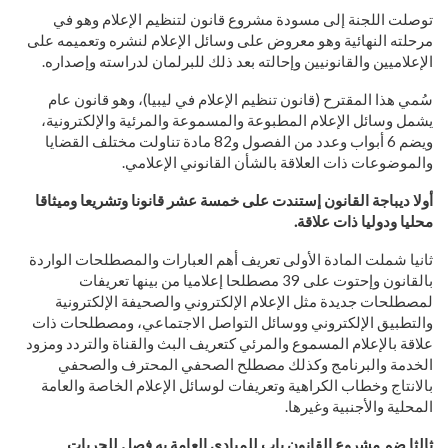
توصلت اللجنة إلى مسودة مشروع قانون لتنظيم الإعلام وهو في
مرحلته النهائية وهو معروض على وسائل الإعلام لنشره وتعميمه على
الإعلاميين والقانونيين وإحالته بعد ذلك للبرلمان لدراسته وإصداره.
سُمي هذا المقترح (قانون تنظيم الإعلام في ليبيا)، وهو قانون عام
يشمل وسائل الإعلام المطبوعة والمسموعة والمرئية والإلكترونية،
ويضم 6 أبواب وعدد من الفصول و82 مادة تناولت مختلف القضايا
والموضوعات ذات العلاقة بالشأن القانوني الإعلامي.
أولا ديباجة القانون إستندت على خمسة عشر قانونا وتشريعا وميثاقا
محليا ودوليا ذات علاقة.
ثانيا شملت المادة الأولى تعريف أهم العبارات والمصطلحات الواردة
بالقانون وإحتوت على 39 مصطلحا إعلاميا من بينها تعريفات
لمصطلحات جديدة مثل الإعلام الإلكتروني والصحيفة الإلكترونية
والتطبيق الإلكتروني ووسائل التواصل الاجتماعي، ومصطلحات ذات
علاقة بالإعلام المسموع والمرئي كتعريف البث والقناة والتردد ومزود
الخدمة والبرنامج وكذلك مصطلح الصحفي المحترف والصحفي
بالانتاج وخطاب الكراهية وتعريفات لوسائل الإعلام الخاصة والعامة
المحلية والأجنبية وغيرها.
ثالثا ضم مشروع القانون باب للمبادي العامة به فصل للحريات