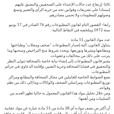
ثالثا- إرتفاع عدد حالات الإعتداء على الصحفيين والتضيق عليهم
إستنادا على تشريعات وقوانين تحد من حرية الرأي والتعبير وتمنع
وصولهم للمعلومات ولا تحمي مصادرهم.
رابعا- القصور التام لقانون المطبوعات رقم 76 الصادر في 17 يونيو
سنة 1972 وملخصه في النقاط التالية:
عدد مواد القانون 51 مادة
يتناول القانون، آلية إصدار المطبوعات “صحف ومجلات” وطباعتها
ومطابعها ونشرها وتوزيعها، ويحدد شروط منح التراخيص وسحبها وما
يترتب على ذلك من مخالفات وعقوبات.
يشير قانون المطبوعات إلى إنشاء نيابة خاصة بالصحافة تتولى النظر
والتحقيق في قضايا الصحافة وحرية التعبير، وإقامة الدعاوى في جرائم
المطبوعات.
يضع الضوابط الخاصة للعاملين في مجال الصحافة والمطابع ومراكز
توزيع المطبوعات ومراسلي الصحف والوكالات وما إلى ذلك من نظم
وقواعد.
ومن خلال تحليل مواد هذا القانون المعمول به حاليا تظهر العديد من
السلبيات ومن أهمها:
أن أكثر من نصف مواده أي 28 مادة من 51 مادة عبارة عن مواد عقابية
ورادعة وتأديبية أي أنه أقرب إلى قانون العقوبات منه إلى قانون صحافة