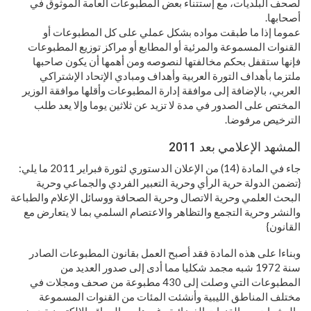
لصحف البلديات، مع إستتناء بعض المطبوعات العامة الموثوق في
أصحابها.
عموما إذا ما طبقت مواده بشكل عملي على كل المطبوعات أو
القنوات المسموعة والمرئية أو المطابع أو مراكز توزيع المطبوعات
فإنها ستقفل بحكم مخالفتها لنصوصه ومن أهمها أن يكون صاحبها
ملتزما بأهداف التورة العربية وأهداف ومبادي الإتحاد الإشتراكي
العربي، بالإضافة إلى موافقة إدارة المطبوعات وأقلها موافقة الوزير
المختص على الصدور في مدة لا تزيد عن ثلاثين يوما وإلا يعد طلب
الترخيص مرفوضا.
المشهد الإعلامي بعد 2011
جاء في المادة (14) من الإعلان الدستوري لثورة فبراير 2011 ما يلي:
{تضمن الدولة حرية الرأي وحرية التعبير الفردي والجماعي وحرية
البحث العلمي وحرية الاتصال وحرية الصحافة ووسائل الإعلام والطباعة
والنشر وحرية التجمع والتظاهر والاعتصام السلمي بما لا يتعارض مع
القانون}
وبناءا على هذه المادة فقد أصبح العمل بقانون المطبوعات الصادر
سنة 1972 شبه مجمد شكليا مما أدى إلى صدور العديد من
المطبوعات التي وصلت إلى 430 مطبوعة من صحف ومجلات في
مختلف المناطق الليبية وأنشئت المئات من القنوات المسموعة
والعشرات من القنوات الفضائية وغيرها من المواقع الالكترونية دون