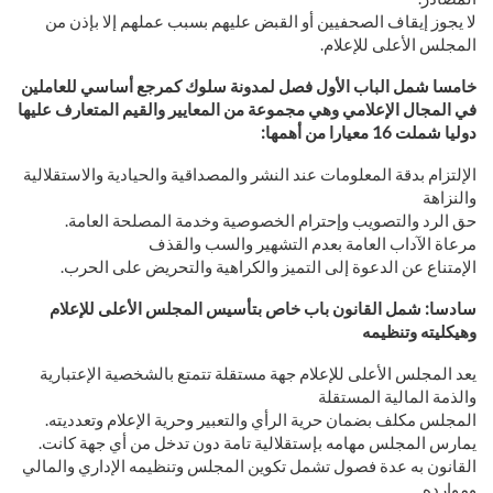
لا يجوز إيقاف الصحفيين أو القبض عليهم بسبب عملهم إلا بإذن من
المجلس الأعلى للإعلام.
خامسا شمل الباب الأول فصل لمدونة سلوك كمرجع أساسي للعاملين
في المجال الإعلامي وهي مجموعة من المعايير والقيم المتعارف عليها
دوليا شملت 16 معيارا من أهمها:
الإلتزام بدقة المعلومات عند النشر والمصداقية والحيادية والاستقلالية
والنزاهة
حق الرد والتصويب وإحترام الخصوصية وخدمة المصلحة العامة.
مرعاة الآداب العامة بعدم التشهير والسب والقذف
الإمتناع عن الدعوة إلى التميز والكراهية والتحريض على الحرب.
سادسا: شمل القانون باب خاص بتأسيس المجلس الأعلى للإعلام
وهيكليته وتنظيمه
يعد المجلس الأعلى للإعلام جهة مستقلة تتمتع بالشخصية الإعتبارية
والذمة المالية المستقلة
المجلس مكلف بضمان حرية الرأي والتعبير وحرية الإعلام وتعدديته.
يمارس المجلس مهامه بإستقلالية تامة دون تدخل من أي جهة كانت.
القانون به عدة فصول تشمل تكوين المجلس وتنظيمه الإداري والمالي
وموارده.