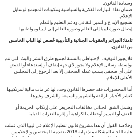
وسيادة القانون.
ضمان نفاذ التيارات الفكرية والسياسية ومكونات المجتمع لوسايل
الإعلام.
تشجيع الإبداع والتميز الثقافي ودعم التعليم والتعلم
إيصال صورة ليبيا إلى العالم وصورة العالم إلى ليبيا ومواطنيها.
ثامنا: الجرائم والعقوبات الجنائية والتأديبية خُصص لها الباب الخامس
من القانون.
فلا يجوز التوقيف الإحتياطي بالنسبة لجميع طرق النشر والبث التي تتم
بواسطة وسائل الإعلام ولا يجوز لأي جهة إيقاف أو إستدعاء أو القبض
على أي صحفي بسبب عمله الصحفي إلا بعد الرجوع إلى المجلس
الأعلى للإعلام.
أما المحضورات فقد حصرها القانون وحدد لها غرامات مالية لمرتكبيها
كنشر الأخبار الزائفة والتشهير والسمعة والشرف وغيرها.
وشمل الشق الجنائي مخالفات التحريض على إرتكاب الجريمة أو
العنف أو التمييز أوخطاب الكراهية أو إثارة النعرات القبلية.
وخلاصة القول أن هذا مشروع قانون تنظيم الإعلام في ليبيا الذي عملت
عليه اللجنة المشكلة منذ نهاية 2018، نقدمه للمختصين والإعلاميين