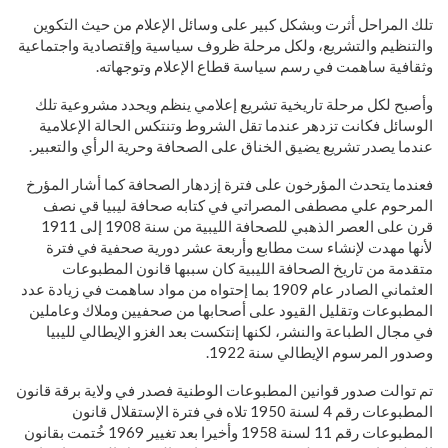
تلك المراحل أثرت وبشكل كبير على وسائل الإعلام من حيث التكوين
والتنظيم والتشريع، ولكل مرحلة ظروف سياسية وإقتصادية واجتماعية
وثقافية ساهمت في رسم سياسة قطاع الإعلام وتوجهاته.
وأصبح لكل مرحلة تاريخية تشريع إعلامي ينظم ويحدد مشروعية تلك
الوسائل فكانت تزدهر عندما تقل الشروط وتنتكس الحالة الإعلامية
عندما يصدر تشريع يضيق الخناق على الصحافة وحرية الرأي والتعبير.
فعندما يتحدث المؤرخون على فترة إزدهار الصحافة كما أشار المؤرخ
المرحوم علي مصطفى المصراتي في كتابه صحافة ليبيا قي نصف
قرن على العصر الذهبي للصحافة الليبية من سنة 1908 إلى 1911
لأنها مهدت لإنشاء ست مطابع وأربعة عشر دورية صحفية في فترة
متقدمة من تاريخ الصحافة الليبية كان سببها قانون المطبوعات
العثماني الصادر عام 1909 بما إحتواه من مواد ساهمت في زيادة عدد
المطبوعات وتقليل القيود على أصحابها من صحفيين وملاك وعاملين
في مجال الطباعة والنشر، لكنها إنتكست بعد الغزو الإيطالي لليبيا
وصدور المرسوم الإيطالي سنة 1922.
تم توالت صدور قوانين المطبوعات الوطنية فصدر في ولاية برقة قانون
المطبوعات رقم 4 لسنة 1950 تلاه في فترة الإستقلال قانون
المطبوعات رقم 11 لسنة 1958 وأخيرا بعد تغيير 1969 خُتمت بقانون