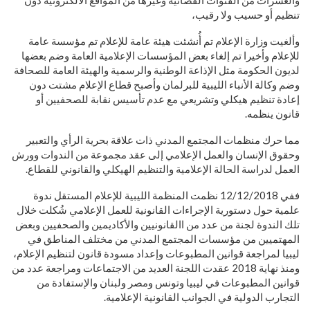
تنظيم أو حسيب ولا رقيب،
وألغيت وزارة الإعلام تم أُنشئت هيئة عامة للإعلام تم مؤسسة عامة
للإعلام وأخيرا تم إلغاء بعض المؤسسات الإعلامية العامة وضم بعضها
لديون الحكومة مثل الإذاعة الوطنية والرسمية والهيئة العامة للصحافة
وضم وكالة الأنباء الليبية للبرلمان وأصبح قطاع الإعلام مشتت دون
إعادة تنظيم هيكلي وتشريعي مع عدم تأسيس نقابة للصحفيين أو
قانون ينظمه.
مما حرك منظمات المجتمع المدني ذات علاقة بحرية الرأي والتعبير
وحقوق الإنسان والعمل الإعلامي إلى عقد مجموعة من الندوات وورش
العمل لدراسة الحالة الإعلامية والتنظيم الهيكلي والقانوني للقطاع.
ففي 12/12/2018 نظمت المنظمة الليبية للإعلام المستقل ندوة
علمية حول دستورية الإجراءات القانونية للعمل الإعلامي شُكلت خلال
تلك الندوة لجنة من عدد من االقانونيين والأكاديمين والصحفيين وبعض
المهتميين من مؤسسات المجتمع المدني من مختلف المناطق في
ليبيا لمراجعة قوانين المطبوعات وإعداد مسودة قانون لتنظيم الإعلام،
ومنذ نهاية 2018 عقدت اللجنة العديد من الاجتماعات ومراجعة عدد من
قوانين المطبوعات في ليبيا وتونس ومصر ولبنان والإستفادة من
التجارب الدولية في الجوانب القانونية الإعلامية.