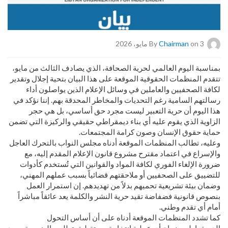
on 3 مايو، 2026
Chairman
By
بمناسبة اليوم العالمي لحرية الصحافة، الذي يصادف الثالث من مايو،
تتقدم المنظمات الحقوقية الموقعة على هذا البيان بتحية إجلال وتقدير
لكافة الصحفيين والعاملين في وسائل الإعلام الذين يواصلون أداء
رسالتهم السامية رغم التحديات والمخاطر المحدقة بهم. إننا نؤكد في
هذا اليوم أن حرية التعبير ليست مجرد حق أساسي، بل هي حجر
الزاوية الذي يقوم عليه أي بناء ديمقراطي حقيقي والركيزة التي تضمن
حماية حقوق الإنسان وصون كرامة المجتمعات.
وعليه، تطالب المنظمات الموقعة أدناه مجلس النواب بالتحرك العاجل
والإسراع في اعتماد مقترح مشروع قانون الإعلام المقدم إليه، مع
ضرورة الإلغاء الفوري لكافة المواد والقوانين التي تُستخدم كأدوات
للتضييق على الصحفيين أو ملاحقتهم قضائياً بسبب عملهم المهني،
وضمان بيئة تشريعية تحميهم بدلاً من تهديدهم. إن استمرار العمل
بنصوص قانونية فضفاضة تقيد حرية النشر والكلمة يعد عائقاً مباشراً
أمام أي تقدم وطني.
كما تشدد المنظمات الموقعة أدناه على أن أساس التحول
الديمقراطي ونجاح أي عملية انتخابية مستقبلية يتطلب بالضرورة وجود