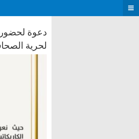
دعوة لحضور م
لحرية الصحاف