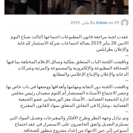
on 29 يناير، 2019
Admin
By
عقدت لجنة مراجعة قانون المطبوعات اجتماعها الثالث صباح اليوم
الاثنين 28 يناير 2019 بصالة اجتماعات شركة الاستثمار للدعاية
والإعلان بطرابلس.
—
وناقشت اللجنة الباب المتعلق بملكية وسائل الإعلام المختلفة بما فيها
الصحافة المطبوعة والإلكترونية والمسموعة والمرئية وشركات
الدعاية والإعلان والإنتاج الإعلامي والمطابع.
—
وناقشت اللجنة دور النقابة ومهامها وأهدافها ووضعها في باب خاص بها.
وحضر الاجتماع الأستاذة المستشار أم كلثوم سعيدان رئيس مجلس
ادارة الجمعية القضائية .. الأستاذ معز الورشفاني عضو الجمعية
القضائية ، وشاركا في النقاش المتعلق بمواد القانون المقترح.
—
وتم تبادل وجهة النظر وطرح الأفكار والمقترحات وتعديل المواد التي
تستلزم التعديل واتفق الحاضرون على الاستمرار في عقد اجتماع
أسبوعي إلى حين الانتهاء من إعداد مشروع متطور للصحافة.