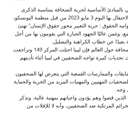
 بالمبادئ الأساسية لحرية الصحافة بمناسبة الذكرى
الثلاثين لليوم العالمي لحرية الصحافة، والتي يتم الاحتفال بها اليوم 3 مايو 2023 من قبل منظمة اليونسكو،
مه الحقوق : حرية التعبير محور حقوق الإنسان” تهنئ
ع، وتثمن عاليًا الجهود الجبارة التي يقومون بها من أجل
ية بعيدًا عن خطاب الكراهية والتضليل.
وبالإشارة إلى مؤشر مراسلون بلا حدود لحرية الصحافة حول العالم فإن ليبيا احتلت المركز 149 وتراجعت
تحديات كبيرة تواجه الصحفيين في ليبيا أثناء تأديتهم
ضايقات والممارسات القمعية التي يتعرض لها الصحفيون
لصحفيات المهنيين والمهنيات المزيد من الحرية والحماية
 وجه.
لذين قضوا وهم يؤدون واجباتهم بمهنية عالية، وتذكر
جرائم المرتكبة ضد الصحفيين، وأنه لا للإفلات من