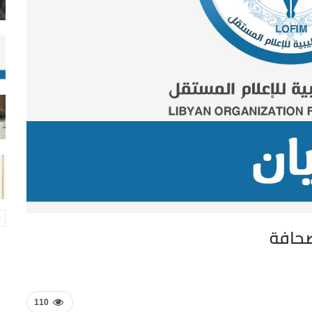
صحافة
110