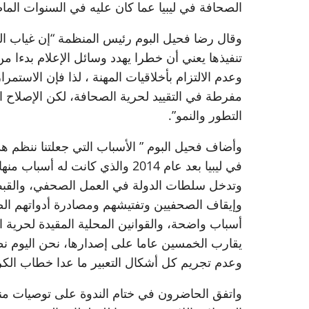
الصحافة في ليبيا عما كان عليه في السنوات الماض
وقال رضا فحيل البوم رئيس المنظمة “إن غياب القو
تنفيذها يعني أن خطرا يهدد وسائل الإعلام بدءا 
وعدم الالتزام بأخلاقيات المهنة ، لذا فإن الاست
مفرطة في التقييد لحرية الصحافة، لكن الإصلاح ال
التطور والنمو”.
وأضاف فحيل البوم ” الأسباب التي جعلتنا ننظم ه
في ليبيا بعد عام 2014 والذي كانت
وتدخل سلطات الدولة في العمل الصحفي، والقبض 
وإيقاف الصحفيين وتفتيشهم ومصادرة أدواتهم ال
أسباب واضحة، والقوانين المحلية المقيدة لحرية 
يقارب الخمسين عاما على إصدارها، نحن اليوم نطا
وعدم تجريم كل أشكال التعبير ما عدا خطاب الكراه
واتفق الحاضرون في ختام الندوة على توصيات منه