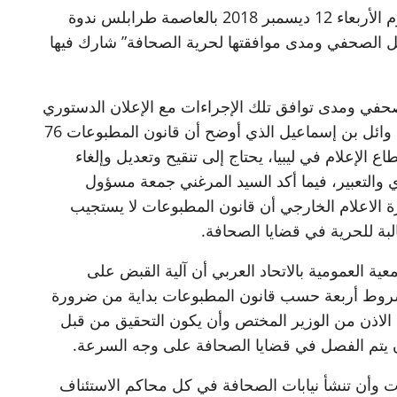
أقامت المنظمة الليبية للإعلام المستقل صباح اليوم الأربعاء 12 ديسمبر 2018 بالعاصمة طرابلس ندوة
لعمل الصحفي ومدى موافقتها لحرية الصحافة” شارك فيها
لصحفي ومدى توافق تلك الإجراءات مع الإعلان الدستوري
في ورقة عمل ألقاها المحامي والناشط الحقوقي وائل بن إسماعيل الذي أوضح أن قانون المطبوعات 76
م لقطاع الإعلام في ليبيا، يحتاج إلى تنقيح وتعديل وإلغاء
ي والتعبير، فيما أكد السيد المرغني جمعة مسؤول
رة الاعلام الخارجي أن قانون المطبوعات لا يستجيب
بة للحرية في قضايا الصحافة.
ية العمومية بالاتحاد العربي أن آلية القبض على
شروط أربعة حسب قانون المطبوعات بداية من ضرورة
لاذن من الوزير المختص وأن يكون التحقيق من قبل
ن يتم الفصل في قضايا الصحافة على وجه السرعة.
 وأن تنشأ نيابات الصحافة في كل محاكم الاستئناف